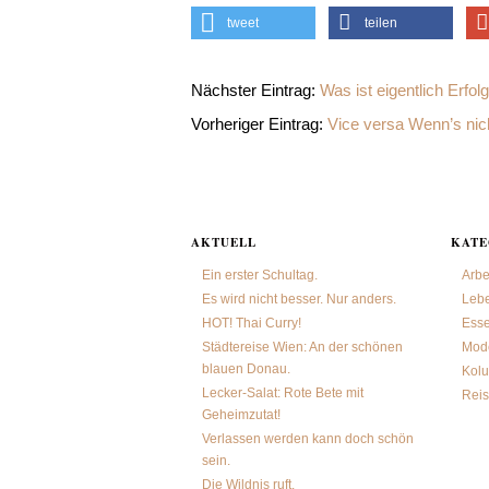
tweet
teilen
Nächster Eintrag:
Was ist eigentlich Erfolg
Vorheriger Eintrag:
Vice versa Wenn’s nic
AKTUELL
KATE
Ein erster Schultag.
Arbe
Es wird nicht besser. Nur anders.
Leb
HOT! Thai Curry!
Ess
Städtereise Wien: An der schönen
Mode
blauen Donau.
Kol
Lecker-Salat: Rote Bete mit
Rei
Geheimzutat!
Verlassen werden kann doch schön
sein.
Die Wildnis ruft.