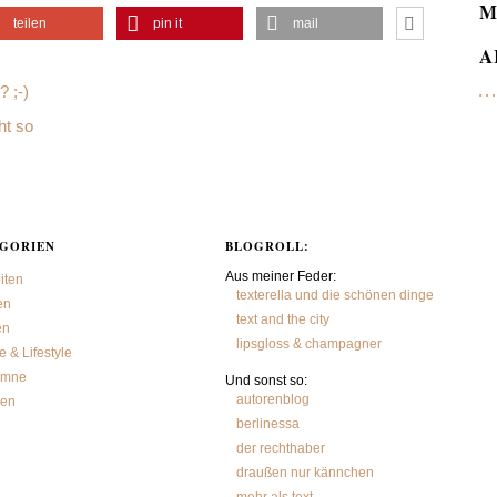
M
teilen
pin it
mail
A
? ;-)
ht so
GORIEN
BLOGROLL:
Aus meiner Feder:
iten
texterella und die schönen dinge
en
text and the city
en
lipsgloss & champagner
 & Lifestyle
umne
Und sonst so:
autorenblog
sen
berlinessa
der rechthaber
draußen nur kännchen