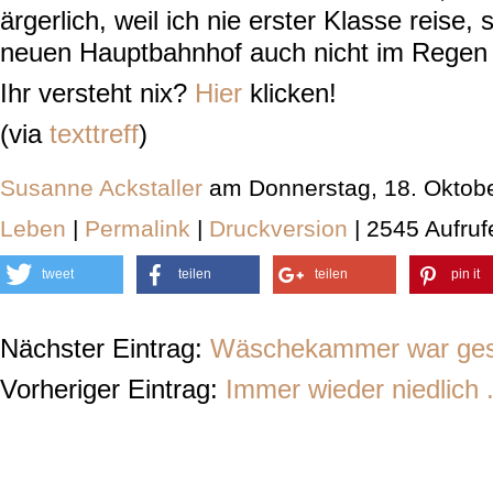
ärgerlich, weil ich nie erster Klasse reise,
neuen Hauptbahnhof auch nicht im Regen
Ihr versteht nix?
Hier
klicken!
(via
texttreff
)
Susanne Ackstaller
am Donnerstag, 18. Oktob
Leben
|
Permalink
|
Druckversion
| 2545 Aufruf
tweet
teilen
teilen
pin it
Nächster Eintrag:
Wäschekammer war ges
Vorheriger Eintrag:
Immer wieder niedlich .