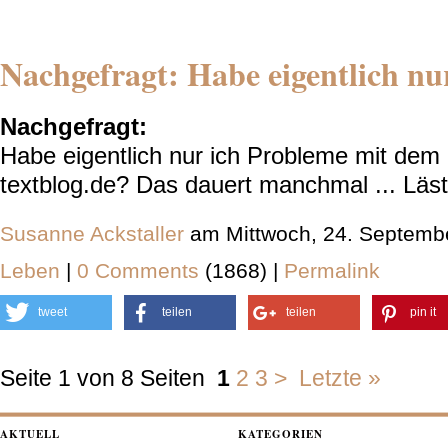
Nachgefragt: Habe eigentlich nu
Nachgefragt:
Habe eigentlich nur ich Probleme mit dem
textblog.de? Das dauert manchmal ... Läst
Susanne Ackstaller
am Mittwoch, 24. Septemb
Leben
|
0 Comments
(1868) |
Permalink
tweet
teilen
teilen
pin it
Seite 1 von 8 Seiten
1
2
3
>
Letzte »
AKTUELL
KATEGORIEN