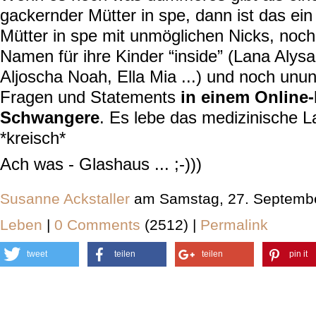
gackernder Mütter in spe, dann ist das ei
Mütter in spe mit unmöglichen Nicks, noc
Namen für ihre Kinder “inside” (Lana Alysa,
Aljoscha Noah, Ella Mia ...) und noch unu
Fragen und Statements
in einem Online
Schwangere
. Es lebe das medizinische L
*kreisch*
Ach was - Glashaus ... ;-)))
Susanne Ackstaller
am Samstag, 27. Septembe
Leben
|
0 Comments
(2512) |
Permalink
tweet
teilen
teilen
pin it