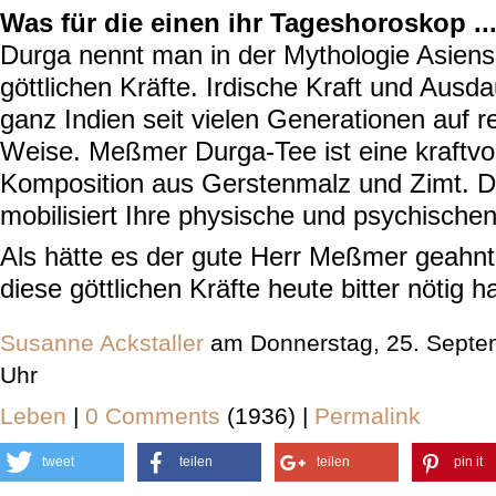
Was für die einen ihr Tageshoroskop ..
Durga nennt man in der Mythologie Asiens
göttlichen Kräfte. Irdische Kraft und Ausda
ganz Indien seit vielen Generationen auf re
Weise. Meßmer Durga-Tee ist eine kraftvol
Komposition aus Gerstenmalz und Zimt. D
mobilisiert Ihre physische und psychische
Als hätte es der gute Herr Meßmer geahnt
diese
göttlichen Kräfte
heute bitter nötig ha
Susanne Ackstaller
am Donnerstag, 25. Septe
Uhr
Leben
|
0 Comments
(1936) |
Permalink
tweet
teilen
teilen
pin it