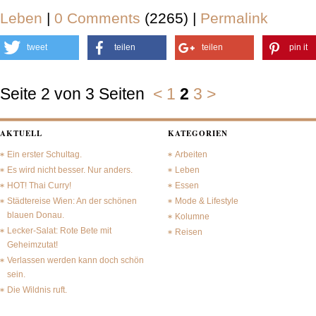
Leben
|
0 Comments
(2265) |
Permalink
tweet
teilen
teilen
pin it
Seite 2 von 3 Seiten
<
1
2
3
>
AKTUELL
KATEGORIEN
Ein erster Schultag.
Arbeiten
Es wird nicht besser. Nur anders.
Leben
HOT! Thai Curry!
Essen
Städtereise Wien: An der schönen
Mode & Lifestyle
blauen Donau.
Kolumne
Lecker-Salat: Rote Bete mit
Reisen
Geheimzutat!
Verlassen werden kann doch schön
sein.
Die Wildnis ruft.