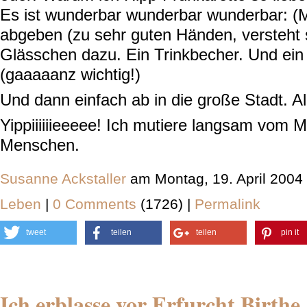
Es ist wunderbar wunderbar wunderbar: (M
abgeben (zu sehr guten Händen, versteht 
Glässchen dazu. Ein Trinkbecher. Und ein
(gaaaaanz wichtig!)
Und dann einfach ab in die große Stadt. Al
Yippiiiiiieeeee! Ich mutiere langsam vom
M
Menschen.
Susanne Ackstaller
am Montag, 19. April 2004
Leben
|
0 Comments
(1726) |
Permalink
tweet
teilen
teilen
pin it
Ich erblasse vor Erfurcht Birthe