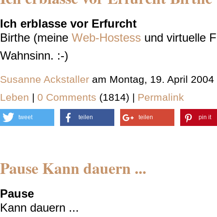
Ich erblasse vor Erfurcht
Birthe (meine
Web-Hostess
und virtuelle 
Wahnsinn. :-)
Susanne Ackstaller
am Montag, 19. April 2004
Leben
|
0 Comments
(1814) |
Permalink
tweet
teilen
teilen
pin it
Pause Kann dauern ...
Pause
Kann dauern ...