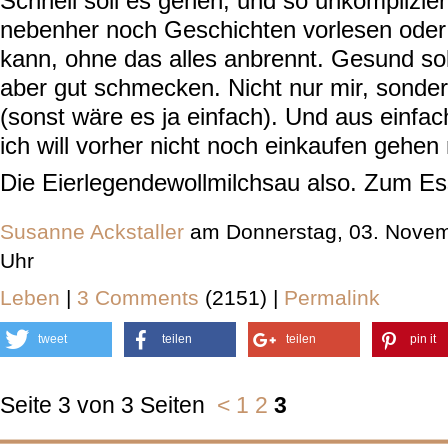
Schnell soll es gehen, und so unkomplizie
nebenher noch Geschichten vorlesen ode
kann, ohne das alles anbrennt. Gesund sol
aber gut schmecken. Nicht nur mir, sonde
(sonst wäre es ja einfach). Und aus einfa
ich will vorher nicht noch einkaufen gehe
Die Eierlegendewollmilchsau also. Zum Es
Susanne Ackstaller
am Donnerstag, 03. Novem
Uhr
Leben
|
3 Comments
(2151) |
Permalink
tweet
teilen
teilen
pin it
Seite 3 von 3 Seiten
<
1
2
3