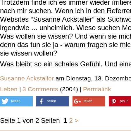
Trotzdem finde ich es immer wieder irriti
nach mir suchen. Wenn ich in den Referre
Websites “Susanne Ackstaller” als Suchwor
irgendwie ... unheimlich. Wieso suchen M
Was wollen sie wissen? Und wenn sie mic
denn das tun sie ja - warum fragen sie mi
sie wissen wollen?
Was bleibt so ein schales Gefühl. Und ei
Susanne Ackstaller
am Dienstag, 13. Dezembe
Leben
|
3 Comments
(2004) |
Permalink
tweet
teilen
teilen
pin it
Seite 1 von 2 Seiten
1
2
>