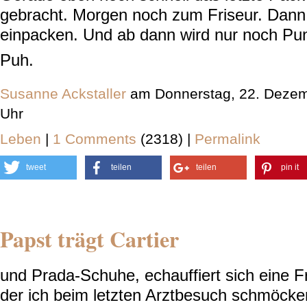
gebracht. Morgen noch zum Friseur. Dan
einpacken. Und ab dann wird nur noch Pu
Puh.
Susanne Ackstaller
am Donnerstag, 22. Dezem
Uhr
Leben
|
1 Comments
(2318) |
Permalink
tweet
teilen
teilen
pin it
Papst trägt Cartier
und Prada-Schuhe, echauffiert sich eine Fr
der ich beim letzten Arztbesuch schmöcker