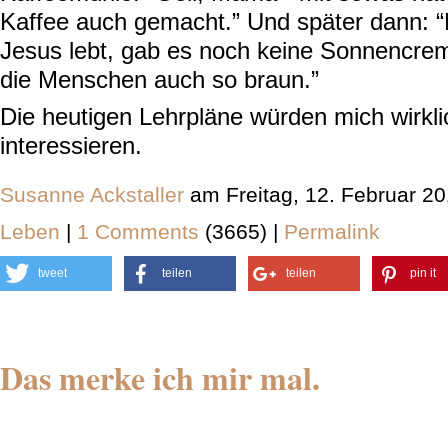
Kaffee auch gemacht.” Und später dann: 
Jesus lebt, gab es noch keine Sonnencre
die Menschen auch so braun.”
Die heutigen Lehrpläne würden mich wirkli
interessieren.
Susanne Ackstaller
am Freitag, 12. Februar 2
Leben
|
1 Comments
(3665) |
Permalink
tweet
teilen
teilen
pin it
Das merke ich mir mal.