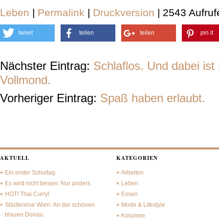
Leben
|
Permalink
|
Druckversion
| 2543 Aufruf
tweet
teilen
teilen
pin it
Nächster Eintrag:
Schlaflos. Und dabei ist
Vollmond.
Vorheriger Eintrag:
Spaß haben erlaubt.
AKTUELL
KATEGORIEN
Ein erster Schultag.
Arbeiten
Es wird nicht besser. Nur anders.
Leben
HOT! Thai Curry!
Essen
Städtereise Wien: An der schönen
Mode & Lifestyle
blauen Donau.
Kolumne