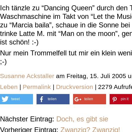
Ich tänzle zu “Dancing Queen” durch den Ta
Waschmaschine im Takt von “Let the Musi
zu “Marcia baila”, schaue in die Sonne be
trinke Latte M. mit “Man on the moon”, ge
ist schön! :-)
Nur mein Trommelfell tut mir ein klein we
;-)
Susanne Ackstaller
am Freitag, 15. Juli 2005 
Leben
|
Permalink
|
Druckversion
| 2279 Aufruf
tweet
teilen
teilen
pin it
Nächster Eintrag:
Doch, es gibt sie
Vorheriger Eintrag:
Zwanzig? Zwanzig!