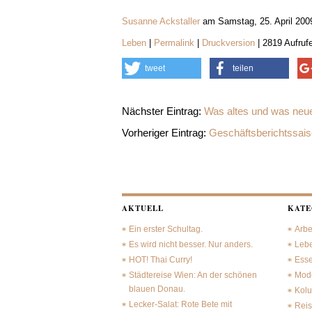
Susanne Ackstaller
am Samstag, 25. April 200
Leben
|
Permalink
|
Druckversion
| 2819 Aufruf
tweet
teilen
Nächster Eintrag:
Was altes und was neue
Vorheriger Eintrag:
Geschäftsberichtssai
AKTUELL
KATE
Ein erster Schultag.
Arbe
Es wird nicht besser. Nur anders.
Leb
HOT! Thai Curry!
Ess
Städtereise Wien: An der schönen
Mode
blauen Donau.
Kol
Lecker-Salat: Rote Bete mit
Rei