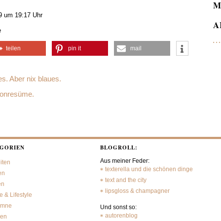
M
9 um 19:17 Uhr
A
e
teilen
pin it
mail
s. Aber nix blaues.
sonresüme.
GORIEN
BLOGROLL:
Aus meiner Feder:
iten
texterella und die schönen dinge
en
text and the city
en
lipsgloss & champagner
 & Lifestyle
umne
Und sonst so:
autorenblog
sen