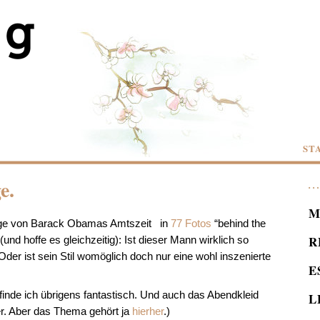
ST
e.
M
Tage von Barack Obamas Amtszeit in
77 Fotos
“behind the
R
und hoffe es gleichzeitig): Ist dieser Mann wirklich so
er ist sein Stil womöglich doch nur eine wohl inszenierte
E
finde ich übrigens fantastisch. Und auch das Abendkleid
L
er. Aber das Thema gehört ja
hierher
.)