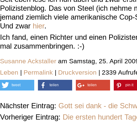
Polizistenblog. Das von Steel (ich nehme 
jemand ziemlich viele amerikanische Cop-S
Und zwar
hier
.
Ich fand, einen Richter und einen Polizisten
mal zusammenbringen. :-)
Susanne Ackstaller
am Samstag, 25. April 200
Leben
|
Permalink
|
Druckversion
| 2339 Aufruf
tweet
teilen
teilen
pin it
Nächster Eintrag:
Gott sei dank - die Sch
Vorheriger Eintrag:
Die ersten hundert Tag