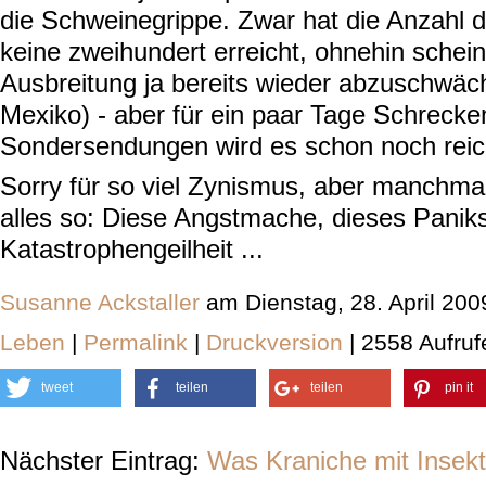
die Schweinegrippe. Zwar hat die Anzahl 
keine zweihundert erreicht, ohnehin schein
Ausbreitung ja bereits wieder abzuschwäc
Mexiko) - aber für ein paar Tage Schrecke
Sondersendungen wird es schon noch reic
Sorry für so viel Zynismus, aber manchma
alles so: Diese Angstmache, dieses Panik
Katastrophengeilheit ...
Susanne Ackstaller
am Dienstag, 28. April 20
Leben
|
Permalink
|
Druckversion
| 2558 Aufruf
tweet
teilen
teilen
pin it
Nächster Eintrag:
Was Kraniche mit Insekt