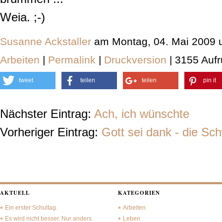
Weia. ;-)
Susanne Ackstaller
am Montag, 04. Mai 2009 
Arbeiten
|
Permalink
|
Druckversion
| 3155 Aufr
tweet
teilen
teilen
pin it
Nächster Eintrag:
Ach, ich wünschte
Vorheriger Eintrag:
Gott sei dank - die Sc
AKTUELL
KATEGORIEN
Ein erster Schultag.
Arbeiten
Es wird nicht besser. Nur anders.
Leben