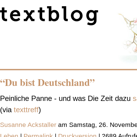
“Du bist Deutschland”
Peinliche Panne - und was Die Zeit dazu
s
(via
texttreff
)
Susanne Ackstaller
am Samstag, 26. Novembe
Leben
|
Permalink
|
Druckversion
| 2689 Aufruf