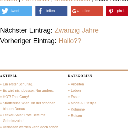
tweet
teilen
teilen
pin it
Nächster Eintrag:
Zwanzig Jahre
Vorheriger Eintrag:
Hallo??
AKTUELL
KATEGORIEN
Ein erster Schultag.
Arbeiten
Es wird nicht besser. Nur anders.
Leben
HOT! Thai Curry!
Essen
Städtereise Wien: An der schönen
Mode & Lifestyle
blauen Donau.
Kolumne
Lecker-Salat: Rote Bete mit
Reisen
Geheimzutat!
Verlassen werden kann doch schön