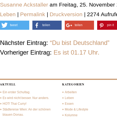
Susanne Ackstaller
am Freitag, 25. November
Leben
|
Permalink
|
Druckversion
| 2274 Aufruf
tweet
teilen
teilen
pin it
Nächster Eintrag:
“Du bist Deutschland”
Vorheriger Eintrag:
Es ist 01.17 Uhr.
AKTUELL
KATEGORIEN
Ein erster Schultag.
Arbeiten
Es wird nicht besser. Nur anders.
Leben
HOT! Thai Curry!
Essen
Städtereise Wien: An der schönen
Mode & Lifestyle
blauen Donau.
Kolumne