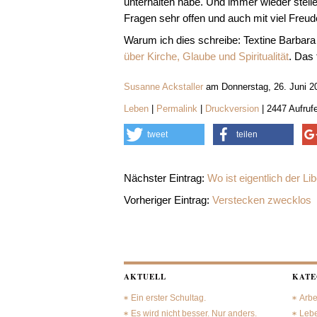
unterhalten habe. Und immer wieder stelle
Fragen sehr offen und auch mit viel Freu
Warum ich dies schreibe: Textine Barbara
über Kirche, Glaube und Spiritualität
. Das 
Susanne Ackstaller
am Donnerstag, 26. Juni 2
Leben
|
Permalink
|
Druckversion
| 2447 Aufruf
tweet
teilen
Nächster Eintrag:
Wo ist eigentlich der Li
Vorheriger Eintrag:
Verstecken zwecklos
AKTUELL
KATE
Ein erster Schultag.
Arbe
Es wird nicht besser. Nur anders.
Leb