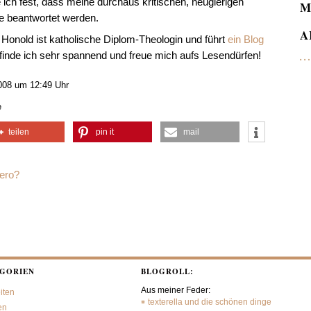
 ich fest, dass meine durchaus kritischen, neugierigen
M
de beantwortet werden.
A
 Honold ist katholische Diplom-Theologin und führt
ein Blog
finde ich sehr spannend und freue mich aufs Lesendürfen!
008 um 12:49 Uhr
e
teilen
pin it
mail
bero?
GORIEN
BLOGROLL:
Aus meiner Feder:
iten
texterella und die schönen dinge
en