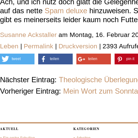
Ach, und ich nutz doch glatt die Gelegenh
auf das nette
Spam deluxe
hinzuweisen. Se
gibt es meinerseits leider kaum noch Futte
Susanne Ackstaller
am Montag, 16. Februar 2
Leben
|
Permalink
|
Druckversion
| 2393 Aufruf
tweet
teilen
teilen
pin it
Nächster Eintrag:
Theologische Überlegun
Vorheriger Eintrag:
Mein Wort zum Sonnta
AKTUELL
KATEGORIEN