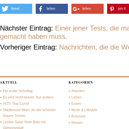
tweet
teilen
teilen
pin it
Nächster Eintrag:
Einer jener Tests, die m
gemacht haben muss.
Vorheriger Eintrag:
Nachrichten, die die W
AKTUELL
KATEGORIEN
Ein erster Schultag.
Arbeiten
Es wird nicht besser. Nur anders.
Leben
HOT! Thai Curry!
Essen
Städtereise Wien: An der schönen
Mode & Lifestyle
blauen Donau.
Kolumne
Lecker-Salat: Rote Bete mit
Reisen
Geheimzutat!