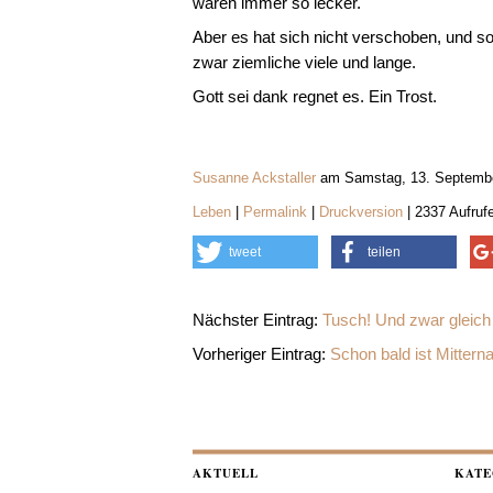
waren immer so lecker.
Aber es hat sich nicht verschoben, und so
zwar ziemliche viele und lange.
Gott sei dank regnet es. Ein Trost.
Susanne Ackstaller
am Samstag, 13. Septembe
Leben
|
Permalink
|
Druckversion
| 2337 Aufruf
tweet
teilen
Nächster Eintrag:
Tusch! Und zwar gleich 
Vorheriger Eintrag:
Schon bald ist Mitterna
AKTUELL
KATE