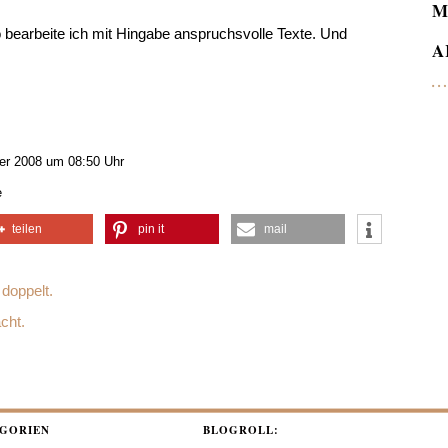
M
 bearbeite ich mit Hingabe anspruchsvolle Texte. Und
A
r 2008 um 08:50 Uhr
e
teilen
pin it
mail
doppelt.
cht.
GORIEN
BLOGROLL: