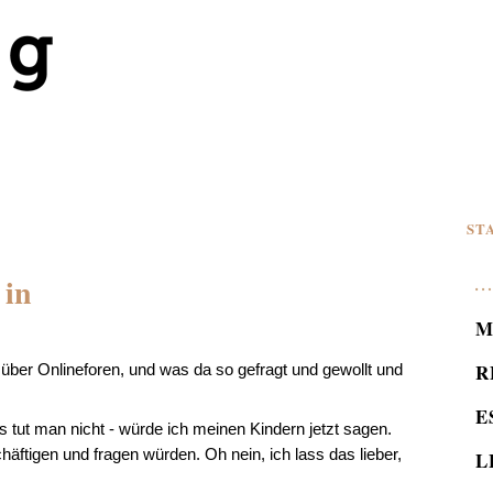
ST
 in
M
R
über Onlineforen, und was da so gefragt und gewollt und
E
as tut man nicht - würde ich meinen Kindern jetzt sagen.
äftigen und fragen würden. Oh nein, ich lass das lieber,
L