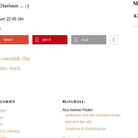
M
lashaus ... ;-)
A
 um 22:45 Uhr
e
teilen
pin it
mail
verurteilt. Das
ben. Hach,
GORIEN
BLOGROLL:
Aus meiner Feder:
iten
texterella und die schönen dinge
en
text and the city
en
lipsgloss & champagner
 & Lifestyle