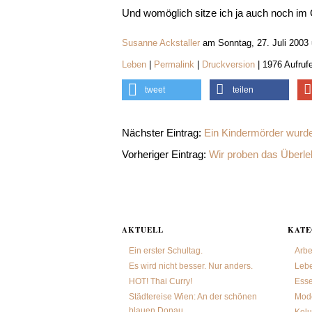
Und womöglich sitze ich ja auch noch im G
Susanne Ackstaller
am Sonntag, 27. Juli 2003
Leben
|
Permalink
|
Druckversion
| 1976 Aufruf
tweet
teilen
Nächster Eintrag:
Ein Kindermörder wurde 
Vorheriger Eintrag:
Wir proben das Überle
AKTUELL
KATE
Ein erster Schultag.
Arbe
Es wird nicht besser. Nur anders.
Leb
HOT! Thai Curry!
Ess
Städtereise Wien: An der schönen
Mode
blauen Donau.