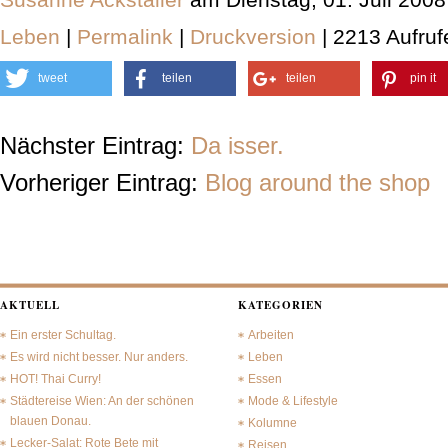
Leben
|
Permalink
|
Druckversion
| 2213 Aufruf
tweet
teilen
teilen
pin it
Nächster Eintrag:
Da isser.
Vorheriger Eintrag:
Blog around the shop
AKTUELL
KATEGORIEN
Ein erster Schultag.
Arbeiten
Es wird nicht besser. Nur anders.
Leben
HOT! Thai Curry!
Essen
Städtereise Wien: An der schönen
Mode & Lifestyle
blauen Donau.
Kolumne
Lecker-Salat: Rote Bete mit
Reisen