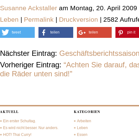
Susanne Ackstaller
am Montag, 20. April 2009
Leben
|
Permalink
|
Druckversion
| 2582 Aufruf
tweet
teilen
teilen
pin it
Nächster Eintrag:
Geschäftsberichtssaiso
Vorheriger Eintrag:
“Achten Sie darauf, d
die Räder unten sind!”
AKTUELL
KATEGORIEN
Ein erster Schultag.
Arbeiten
Es wird nicht besser. Nur anders.
Leben
HOT! Thai Curry!
Essen