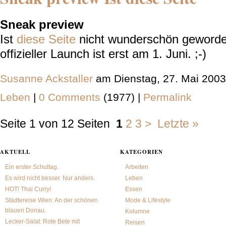
Sneak preview
Ist
diese Seite
nicht wunderschön geworde
offizieller Launch ist erst am 1. Juni. ;-)
Susanne Ackstaller
am Dienstag, 27. Mai 2003
Leben
|
0 Comments
(1977) |
Permalink
Seite 1 von 12 Seiten
1
2
3
>
Letzte »
AKTUELL
KATEGORIEN
Ein erster Schultag.
Arbeiten
Es wird nicht besser. Nur anders.
Leben
HOT! Thai Curry!
Essen
Städtereise Wien: An der schönen
Mode & Lifestyle
blauen Donau.
Kolumne
Lecker-Salat: Rote Bete mit
Reisen