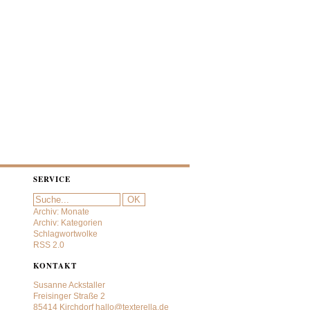
SERVICE
Archiv: Monate
Archiv: Kategorien
Schlagwortwolke
RSS 2.0
KONTAKT
Susanne Ackstaller
Freisinger Straße 2
85414 Kirchdorf
hallo@texterella.de