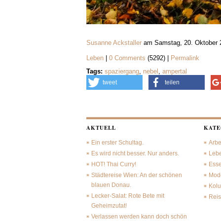
Susanne Ackstaller
am Samstag, 20. Oktober 
Leben
|
0 Comments
(5292) |
Permalink
Tags:
spaziergang
,
nebel
,
ampertal
tweet
teilen
AKTUELL
KATE
Ein erster Schultag.
Arbe
Es wird nicht besser. Nur anders.
Leb
HOT! Thai Curry!
Ess
Städtereise Wien: An der schönen
Mode
blauen Donau.
Kol
Lecker-Salat: Rote Bete mit
Rei
Geheimzutat!
Verlassen werden kann doch schön