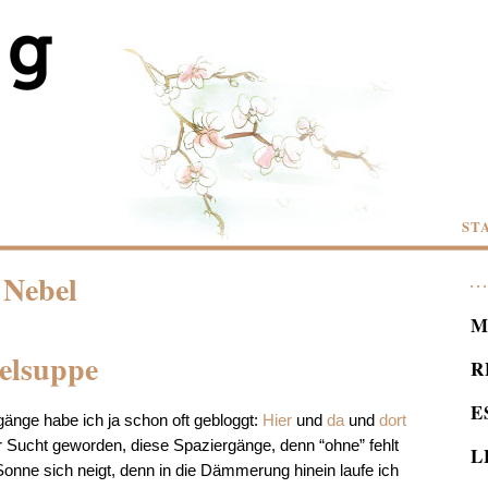
ST
 Nebel
M
belsuppe
R
E
gänge habe ich ja schon oft gebloggt:
Hier
und
da
und
dort
ur Sucht geworden, diese Spaziergänge, denn “ohne” fehlt
L
Sonne sich neigt, denn in die Dämmerung hinein laufe ich