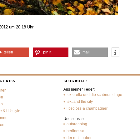
2012 um 20:18 Uhr
teilen
pin it
mail
GORIEN
BLOGROLL:
Aus meiner Feder:
iten
texterella und die schönen dinge
en
text and the city
en
lipsgloss & champagner
 & Lifestyle
umne
Und sonst so:
autorenblog
sen
berlinessa
der rechthaber