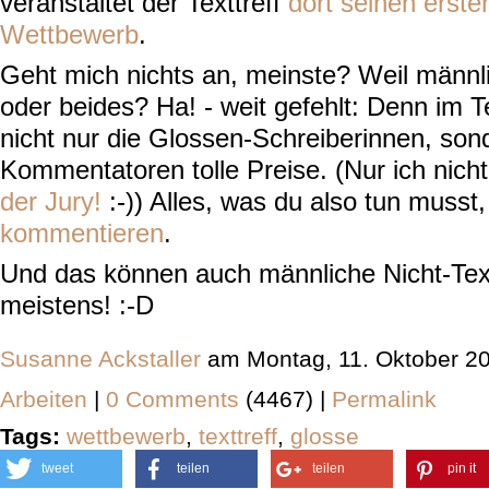
veranstaltet der Texttreff
dort seinen erste
Wettbewerb
.
Geht mich nichts an, meinste? Weil männli
oder beides? Ha! - weit gefehlt: Denn im T
nicht nur die Glossen-Schreiberinnen, son
Kommentatoren tolle Preise. (Nur ich nich
der Jury!
:-)) Alles, was du also tun musst,
kommentieren
.
Und das können auch männliche Nicht-Text
meistens! :-D
Susanne Ackstaller
am Montag, 11. Oktober 2
Arbeiten
|
0 Comments
(4467) |
Permalink
Tags:
wettbewerb
,
texttreff
,
glosse
tweet
teilen
teilen
pin it