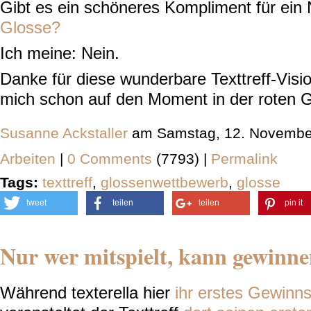
Gibt es ein schöneres Kompliment für ein
Glosse?
Ich meine: Nein.
Danke für diese wunderbare Texttreff-Vision
mich schon auf den Moment in der roten Gli
Susanne Ackstaller
am Samstag, 12. November
Arbeiten
|
0 Comments
(7793) |
Permalink
Tags:
texttreff
,
glossenwettbewerb
,
glosse
tweet
teilen
teilen
pin it
Nur wer mitspielt, kann gewinnen
Während texterella hier
ihr erstes Gewinn