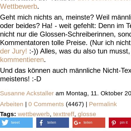
Wettbewerb
.
Geht mich nichts an, meinste? Weil männli
oder beides? Ha! - weit gefehlt: Denn im T
nicht nur die Glossen-Schreiberinnen, son
Kommentatoren tolle Preise. (Nur ich nich
der Jury!
:-)) Alles, was du also tun musst,
kommentieren
.
Und das können auch männliche Nicht-Text
meistens! :-D
Susanne Ackstaller
am Montag, 11. Oktober 2
Arbeiten
|
0 Comments
(4467) |
Permalink
Tags:
wettbewerb
,
texttreff
,
glosse
tweet
teilen
teilen
pin it