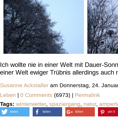
Ich wollte nie in einer Welt mit Dauer-Son
einer Welt ewiger Trübnis allerdings auch n
Susanne Ackstaller
am Donnerstag, 24. Janua
Leben
|
0 Comments
(6973) |
Permalink
Tags:
winterwetter
,
spaziergang
,
natur
,
ampert
tweet
teilen
teilen
pin it