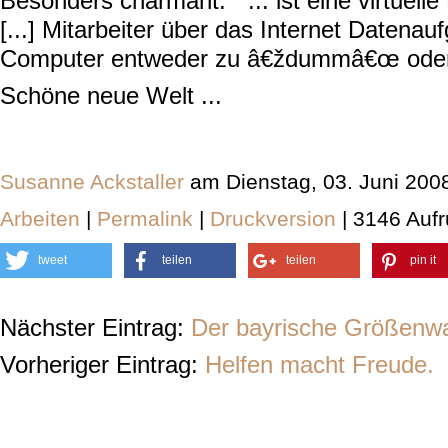
Besonders charmant: ” ... ist eine virtuelle
[...] Mitarbeiter über das Internet Datenau
Computer entweder zu â€ždummâ€œ oder z
Schöne neue Welt ...
Susanne Ackstaller
am Dienstag, 03. Juni 200
Arbeiten
|
Permalink
|
Druckversion
| 3146 Aufr
tweet
teilen
teilen
pin it
Nächster Eintrag:
Der bayrische Größenw
Vorheriger Eintrag:
Helfen macht Freude.