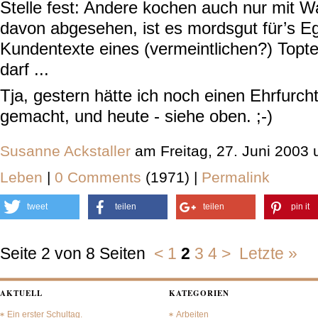
Stelle fest: Andere kochen auch nur mit 
davon abgesehen, ist es mordsgut für’s 
Kundentexte eines (vermeintlichen?) Topte
darf ...
Tja, gestern hätte ich noch einen Ehrfurch
gemacht, und heute - siehe oben. ;-)
Susanne Ackstaller
am Freitag, 27. Juni 2003
Leben
|
0 Comments
(1971) |
Permalink
tweet
teilen
teilen
pin it
Seite 2 von 8 Seiten
<
1
2
3
4
>
Letzte »
AKTUELL
KATEGORIEN
Ein erster Schultag.
Arbeiten