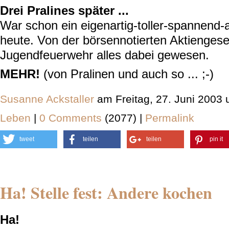
Drei Pralines später ...
War schon ein eigenartig-toller-spannend
heute. Von der börsennotierten Aktiengesel
Jugendfeuerwehr alles dabei gewesen.
MEHR!
(von Pralinen und auch so ... ;-)
Susanne Ackstaller
am Freitag, 27. Juni 2003
Leben
|
0 Comments
(2077) |
Permalink
tweet
teilen
teilen
pin it
Ha! Stelle fest: Andere kochen
Ha!