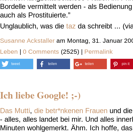
Bordelle vermittelt werden - als Bedienung
auch als Prostituierte.”
Unglaublich, was die
taz
da schreibt ... (vi
Susanne Ackstaller
am Montag, 31. Januar 20
Leben
|
0 Comments
(2525) |
Permalink
tweet
teilen
teilen
pin it
Ich liebe Google! ;-)
Das Mutti
,
die betr*nkenen Frauen
und di
- alles, alles landet bei mir. Und alles inne
Minuten wohlgemerkt. Ähm. Ich hoffe, das 