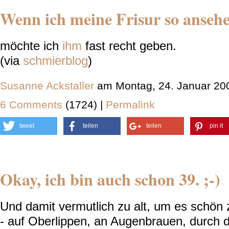
Wenn ich meine Frisur so anseh
möchte ich
ihm
fast recht geben.
(via
schmierblog
)
Susanne Ackstaller
am Montag, 24. Januar 20
6 Comments
(1724) |
Permalink
tweet
teilen
teilen
pin it
Okay, ich bin auch schon 39. ;-)
Und damit vermutlich zu alt, um es schön z
- auf Oberlippen, an Augenbrauen, durch 