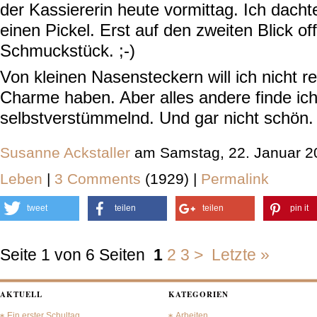
der Kassiererin heute vormittag. Ich dachte
einen Pickel. Erst auf den zweiten Blick of
Schmuckstück
. ;-)
Von kleinen Nasensteckern will ich nicht r
Charme haben. Aber alles andere finde ich 
selbstverstümmelnd. Und gar nicht schön.
Susanne Ackstaller
am Samstag, 22. Januar 2
Leben
|
3 Comments
(1929) |
Permalink
tweet
teilen
teilen
pin it
Seite 1 von 6 Seiten
1
2
3
>
Letzte »
AKTUELL
KATEGORIEN
Ein erster Schultag.
Arbeiten