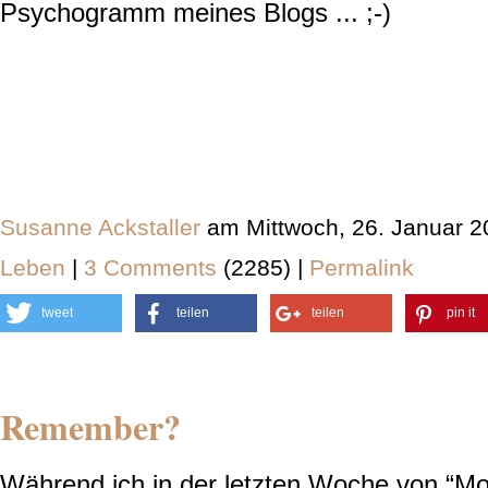
Psychogramm meines Blogs ... ;-)
Susanne Ackstaller
am Mittwoch, 26. Januar 2
Leben
|
3 Comments
(2285) |
Permalink
tweet
teilen
teilen
pin it
Remember?
Während ich in der letzten Woche von “M