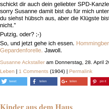
schickt dir auch dein geliebter SPD-Kanzle
sorry Susanne damit bist du für mich unten
du siehst hübsch aus, aber die Klügste bi
nicht.”
Putzig, oder? ;-)
So, und jetzt gehe ich essen.
Hommingber
Gepardenforelle.
Jawoll.
Susanne Ackstaller
am Donnerstag, 28. April 
Leben
|
1 Comments
(1904) |
Permalink
tweet
teilen
teilen
pin it
Kinder aus dem Haus