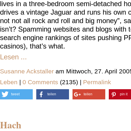
lives in a three-bedroom semi-detached h
drives a vintage Jaguar and runs his own c
not not all rock and roll and big money”,
isn’t? Spamming websites and blogs with t
search engine rankings of sites pushing PP
casinos), that’s what.
Lesen ...
Susanne Ackstaller
am Mittwoch, 27. April 20
Leben
|
0 Comments
(2135) |
Permalink
tweet
teilen
teilen
pin it
Hach