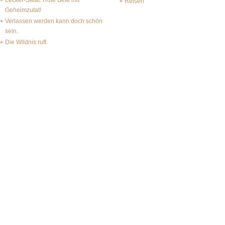
Lecker-Salat: Rote Bete mit
Reisen
Geheimzutat!
Verlassen werden kann doch schön
sein.
Die Wildnis ruft.