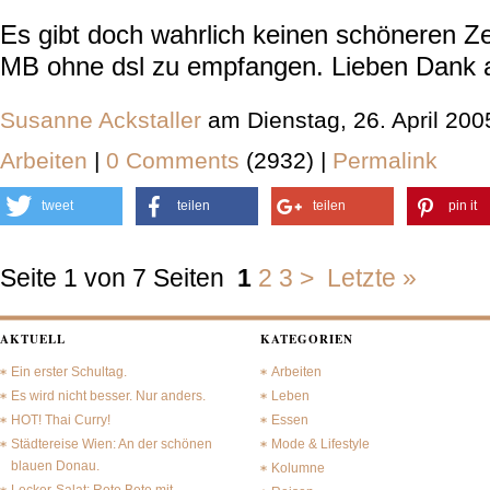
Es gibt doch wahrlich keinen schöneren Zei
MB ohne dsl zu empfangen. Lieben Dank 
Susanne Ackstaller
am Dienstag, 26. April 20
Arbeiten
|
0 Comments
(2932) |
Permalink
tweet
teilen
teilen
pin it
Seite 1 von 7 Seiten
1
2
3
>
Letzte »
AKTUELL
KATEGORIEN
Ein erster Schultag.
Arbeiten
Es wird nicht besser. Nur anders.
Leben
HOT! Thai Curry!
Essen
Städtereise Wien: An der schönen
Mode & Lifestyle
blauen Donau.
Kolumne