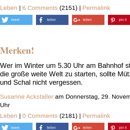
Leben
|
6 Comments
(2151) |
Permalink
tweet
teilen
teilen
pin it
Merken!
Wer im Winter um 5.30 Uhr am Bahnhof s
die große weite Welt zu starten, sollte M
und Schal nicht vergessen.
Susanne Ackstaller
am Donnerstag, 29. Novem
Uhr
Leben
|
0 Comments
(2181) |
Permalink
tweet
teilen
teilen
pin it