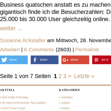
Business quatschen anstatt es zu machen.
gigantisch finde ich die Besucherzahlen: 
25.000 bis 30.000 User gleichzeitig online
weiter ...
Susanne Ackstaller
am Mittwoch, 28. Novembe
Arbeiten
|
8 Comments
(2603) |
Permalink
tweet
teilen
teilen
pin it
Seite 1 von 7 Seiten
1
2
3
>
Letzte »
AKTUELL
KATEGORIEN
Ein erster Schultag.
Arbeiten
Es wird nicht besser. Nur anders.
Leben
HOT! Thai Curry!
Essen