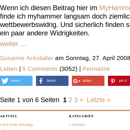
Wenn ich diesen Beitrag hier im
MyHamme
finde ich myhammer langsam doch ziemlich
wettbewerbswidrig. Und sicherlich finden 
ein paar andere Widrigkeiten.
weiter ...
Susanne Ackstaller
am Sonntag, 27. April 200
Leben
|
5 Comments
(3052) |
Permalink
tweet
teilen
teilen
pin it
Seite 1 von 6 Seiten
1
2
3
>
Letzte »
AKTUELL
KATEGORIEN
Ein erster Schultag.
Arbeiten