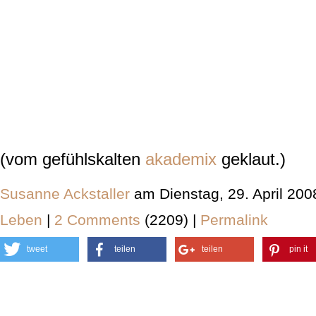
(vom gefühlskalten
akademix
geklaut.)
Susanne Ackstaller
am Dienstag, 29. April 20
Leben
|
2 Comments
(2209) |
Permalink
tweet
teilen
teilen
pin it