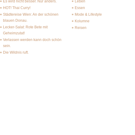
Es wird nicht besser. Nur anders.
Leben
HOT! Thai Curry!
Essen
Städtereise Wien: An der schönen
Mode & Lifestyle
blauen Donau.
Kolumne
Lecker-Salat: Rote Bete mit
Reisen
Geheimzutat!
Verlassen werden kann doch schön
sein.
Die Wildnis ruft.