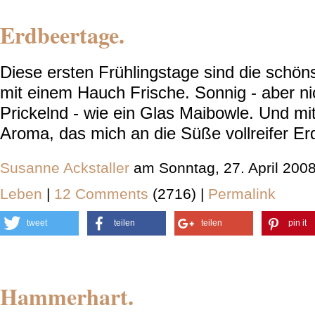
Erdbeertage.
Diese ersten Frühlingstage sind die schön
mit einem Hauch Frische. Sonnig - aber n
Prickelnd - wie ein Glas Maibowle. Und mi
Aroma, das mich an die Süße vollreifer Er
Susanne Ackstaller
am Sonntag, 27. April 200
Leben
|
12 Comments
(2716) |
Permalink
tweet
teilen
teilen
pin it
Hammerhart.