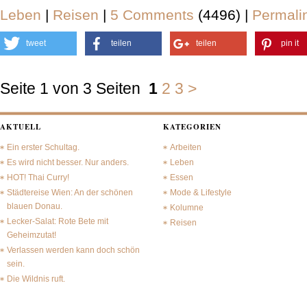
Leben
|
Reisen
|
5 Comments
(4496) |
Permali
tweet
teilen
teilen
pin it
Seite 1 von 3 Seiten
1
2
3
>
AKTUELL
KATEGORIEN
Ein erster Schultag.
Arbeiten
Es wird nicht besser. Nur anders.
Leben
HOT! Thai Curry!
Essen
Städtereise Wien: An der schönen
Mode & Lifestyle
blauen Donau.
Kolumne
Lecker-Salat: Rote Bete mit
Reisen
Geheimzutat!
Verlassen werden kann doch schön
sein.
Die Wildnis ruft.