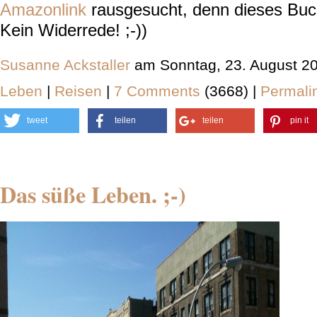
Amazonlink
rausgesucht, denn dieses Bu
Kein Widerrede! ;-))
Susanne Ackstaller
am Sonntag, 23. August 2
Leben
|
Reisen
|
7 Comments
(3668) |
Permali
tweet
teilen
teilen
pin it
Das süße Leben. ;-)