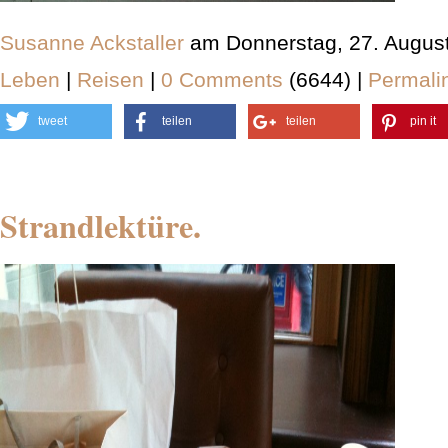
Susanne Ackstaller
am Donnerstag, 27. Augus
Leben
|
Reisen
|
0 Comments
(6644) |
Permali
tweet
teilen
teilen
pin it
Strandlektüre.