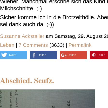
Wiener. Manchmal erschrie sich das Kind 
Milchschnitte. ;-)
Sicher komme ich in die Brotzeithölle. Aber
sei dank auch da. ;-))
Susanne Ackstaller
am Samstag, 29. August 2
Leben
|
7 Comments
(3633) |
Permalink
tweet
teilen
teilen
pin it
Abschied. Seufz.