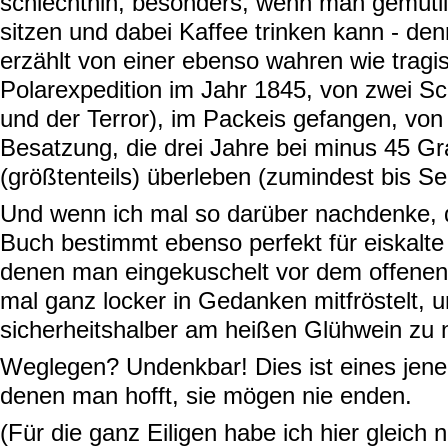
schlechthin, besonders, wenn man gemütli
sitzen und dabei Kaffee trinken kann - de
erzählt von einer ebenso wahren wie tragi
Polarexpedition im Jahr 1845, von zwei Sc
und der
Terror
), im Packeis gefangen, vo
Besatzung, die drei Jahre bei minus 45 G
(größtenteils) überleben (zumindest bis Se
Und wenn ich mal so darüber nachdenke, d
Buch bestimmt ebenso perfekt für eiskalt
denen man eingekuschelt vor dem offenen
mal ganz locker in Gedanken mitfröstelt, 
sicherheitshalber am heißen Glühwein zu ni
Weglegen? Undenkbar! Dies ist eines jene
denen man hofft, sie mögen nie enden.
(Für die ganz Eiligen habe ich hier gleich 