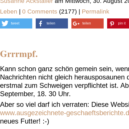
Susanne Ackstaller
am Mittwoch, 30. August 2
Leben
|
0 Comments
(2177) |
Permalink
tweet
teilen
teilen
pin it
Grrrmpf.
Kann schon ganz schön gemein sein, wenn
Nachrichten nicht gleich herausposaunen d
erstmal zum Schweigen verpflichtet ist. Ab
September, 18. 30 Uhr.
Aber so viel darf ich verraten: Diese Websi
www.ausgezeichnete-geschaeftsberichte.
neues Futter! :-)