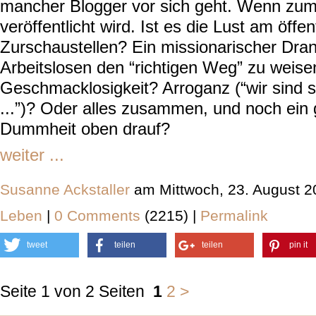
mancher Blogger vor sich geht. Wenn zum
veröffentlicht wird. Ist es die Lust am öffen
Zurschaustellen? Ein missionarischer Dran
Arbeitslosen den “richtigen Weg” zu weise
Geschmacklosigkeit? Arroganz (“wir sind s
...”)? Oder alles zusammen, und noch ein
Dummheit oben drauf?
weiter ...
Susanne Ackstaller
am Mittwoch, 23. August 2
Leben
|
0 Comments
(2215) |
Permalink
tweet
teilen
teilen
pin it
Seite 1 von 2 Seiten
1
2
>