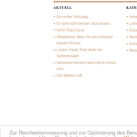
AKTUELL
KATE
Ein erster Schultag.
Arbe
Es wird nicht besser. Nur anders.
Leb
HOT! Thai Curry!
Ess
Städtereise Wien: An der schönen
Mode
blauen Donau.
Kol
Lecker-Salat: Rote Bete mit
Rei
Geheimzutat!
Verlassen werden kann doch schön
sein.
Die Wildnis ruft.
Zur Reichweitenmessung und zur Optimierung des Benutz