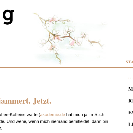
ST
M
ammert. Jetzt.
R
E
ffee-Koffeins warte (
akademie.de
hat mich ja im Stich
nde. Und wehe, wenn mich niemand bemitleidet, dann bin
L
n.