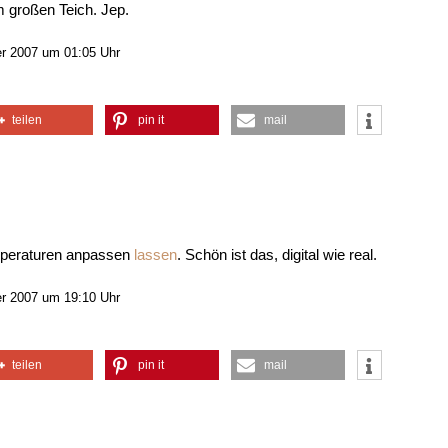
m großen Teich. Jep.
r 2007 um 01:05 Uhr
teilen
pin it
mail
mperaturen anpassen
lassen
. Schön ist das, digital wie real.
 2007 um 19:10 Uhr
teilen
pin it
mail