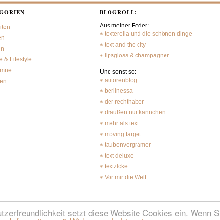
GORIEN
BLOGROLL:
Aus meiner Feder:
iten
texterella und die schönen dinge
en
text and the city
en
lipsgloss & champagner
 & Lifestyle
umne
Und sonst so:
autorenblog
sen
berlinessa
der rechthaber
draußen nur kännchen
mehr als text
moving target
taubenvergrämer
text deluxe
textzicke
Vor mir die Welt
erfreundlichkeit setzt diese Website Cookies ein. Wenn Si