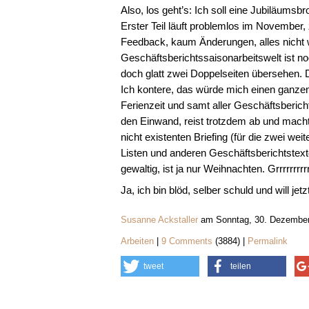
Also, los geht’s: Ich soll eine Jubiläum
Erster Teil läuft problemlos im November
Feedback, kaum Änderungen, alles nicht w
Geschäftsberichtssaisonarbeitswelt ist 
doch glatt zwei Doppelseiten übersehen. 
Ich kontere, das würde mich einen ganzen
Ferienzeit und samt aller Geschäftsbericht
den Einwand, reist trotzdem ab und macht 
nicht existenten Briefing (für die zwei wei
Listen und anderen Geschäftsberichtstexte
gewaltig, ist ja nur Weihnachten. Grrrrrrrrrr
Ja, ich bin blöd, selber schuld und will je
Susanne Ackstaller
am Sonntag, 30. Dezember
Arbeiten
|
9 Comments
(3884) |
Permalink
tweet
teilen