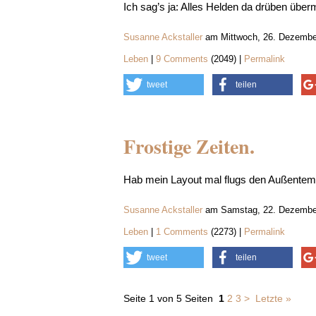
Ich sag’s ja: Alles Helden da drüben über
Susanne Ackstaller
am Mittwoch, 26. Dezembe
Leben
|
9 Comments
(2049) |
Permalink
tweet
teilen
Frostige Zeiten.
Hab mein Layout mal flugs den Außente
Susanne Ackstaller
am Samstag, 22. Dezember
Leben
|
1 Comments
(2273) |
Permalink
tweet
teilen
Seite 1 von 5 Seiten
1
2
3
>
Letzte »