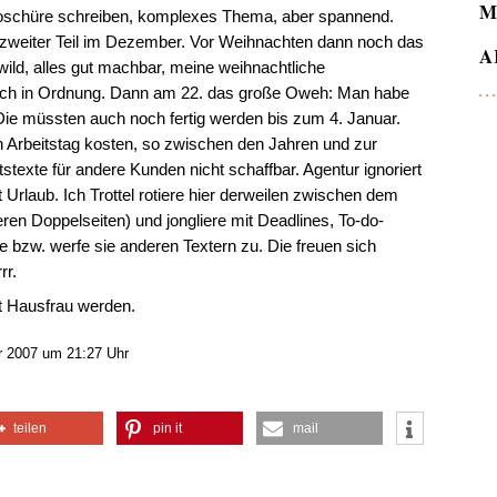
M
sbroschüre schreiben, komplexes Thema, aber spannend.
, zweiter Teil im Dezember. Vor Weihnachten dann noch das
A
ild, alles gut machbar, meine weihnachtliche
noch in Ordnung. Dann am 22. das große Oweh: Man habe
Die müssten auch noch fertig werden bis zum 4. Januar.
 Arbeitstag kosten, so zwischen den Jahren und zur
stexte für andere Kunden nicht schaffbar. Agentur ignoriert
Urlaub. Ich Trottel rotiere hier derweilen zwischen dem
teren Doppelseiten) und jongliere mit Deadlines, To-do-
 bzw. werfe sie anderen Textern zu. Die freuen sich
rr.
tzt Hausfrau werden.
 2007 um 21:27 Uhr
teilen
pin it
mail