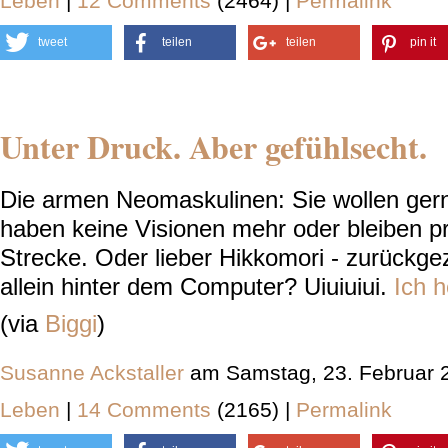
Leben
|
12 Comments
(2464) |
Permalink
tweet
teilen
teilen
pin it
Unter Druck. Aber gefühlsecht.
Die armen Neomaskulinen: Sie wollen gern
haben keine Visionen mehr oder bleiben pr
Strecke. Oder lieber Hikkomori - zurückge
allein hinter dem Computer? Uiuiuiui.
Ich h
(via
Biggi
)
Susanne Ackstaller
am Samstag, 23. Februar 
Leben
|
14 Comments
(2165) |
Permalink