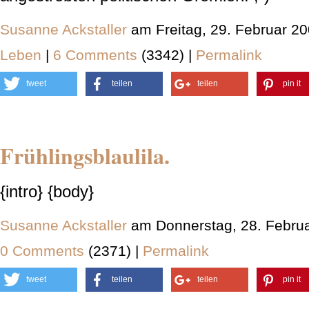
Susanne Ackstaller
am Freitag, 29. Februar 2
Leben
|
6 Comments
(3342) |
Permalink
tweet
teilen
teilen
pin it
Frühlingsblaulila.
{intro} {body}
Susanne Ackstaller
am Donnerstag, 28. Februa
0 Comments
(2371) |
Permalink
tweet
teilen
teilen
pin it