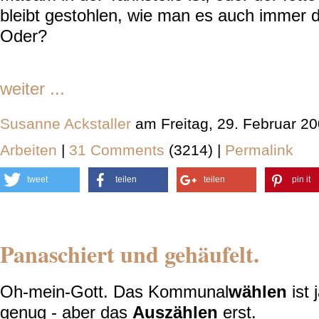
bleibt gestohlen, wie man es auch immer 
Oder?
weiter ...
Susanne Ackstaller
am Freitag, 29. Februar 2
Arbeiten
|
31 Comments
(3214) |
Permalink
tweet
teilen
teilen
pin it
Panaschiert und gehäufelt.
Oh-mein-Gott. Das Kommunal
wählen
ist 
genug - aber das
Auszählen
erst.