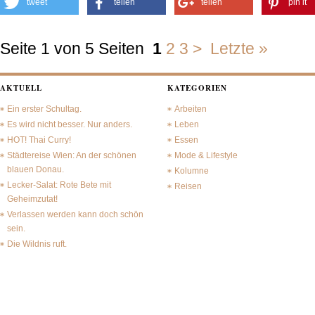
tweet
teilen
teilen
pin it
Seite 1 von 5 Seiten
1
2
3
>
Letzte »
AKTUELL
KATEGORIEN
Ein erster Schultag.
Arbeiten
Es wird nicht besser. Nur anders.
Leben
HOT! Thai Curry!
Essen
Städtereise Wien: An der schönen
Mode & Lifestyle
blauen Donau.
Kolumne
Lecker-Salat: Rote Bete mit
Reisen
Geheimzutat!
Verlassen werden kann doch schön
sein.
Die Wildnis ruft.