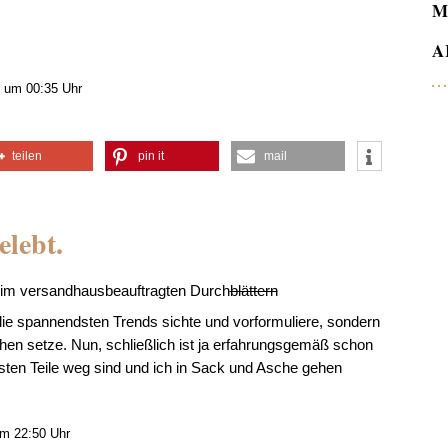
M
A
 um 00:35 Uhr
teilen
pin it
mail
elebt.
beim versandhausbeauftragten Durch
blättern
die spannendsten Trends sichte und vorformuliere, sondern
hen setze. Nun, schließlich ist ja erfahrungsgemäß schon
nsten Teile weg sind und ich in Sack und Asche gehen
um 22:50 Uhr