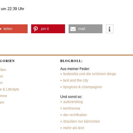
 um 22:39 Uhr
teilen
pin it
mail
GORIEN
BLOGROLL:
Aus meiner Feder:
iten
texterella und die schönen dinge
en
text and the city
en
lipsgloss & champagner
 & Lifestyle
umne
Und sonst so:
autorenblog
sen
berlinessa
der rechthaber
draußen nur kännchen
mehr als text