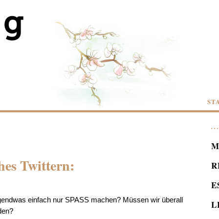
ST
M
hes Twittern:
R
E
irgendwas einfach nur SPASS machen? Müssen wir überall
L
den?