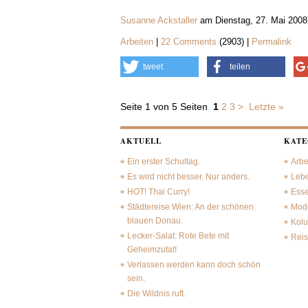
Susanne Ackstaller
am Dienstag, 27. Mai 2008
Arbeiten
|
22 Comments
(2903) |
Permalink
tweet
teilen
Seite 1 von 5 Seiten
1
2
3
>
Letzte »
AKTUELL
KATE
Ein erster Schultag.
Arbe
Es wird nicht besser. Nur anders.
Leb
HOT! Thai Curry!
Ess
Städtereise Wien: An der schönen
Mode
blauen Donau.
Kol
Lecker-Salat: Rote Bete mit
Rei
Geheimzutat!
Verlassen werden kann doch schön
sein.
Die Wildnis ruft.