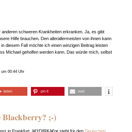
r anderen schweren Krankheiten erkranken. Ja, es gibt
nsere Hilfe brauchen. Den allerallermeisten von ihnen kann
r in diesem Fall möchte ich einen winzigen Beitrag leisten
dass Michael geholfen werden kann. Das würde mich, selbst
 um 00:44 Uhr
teilen
pin it
mail
 Blackberry? ;-)
enz in Frankfurt. â€žDIRKâ€œ steht für den
Deutschen