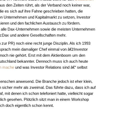
aus den Zeiten rührt, als der Verband noch keiner war,
e es sich auf ihre Fahne geschrieben hatten, die
n Unternehmen und Kapitalmarkt zu setzen, Investor
sieren und den fachlichen Austausch zu fördern.
er: alle Dax-Unternehmen sowie die meisten Unternehmen
cDax und andere Gesellschaften mehr.
h zur PR) noch eine recht junge Disziplin. Als ich 1993
 sprach mein damaliger Chef einmal von â€žInvestor
 noch nie gehört. Erst mit dem Aktienboom um den
utschland bekannter. Dennoch muss ich auch heute
ch mache
und was Investor Relations sind â€“ selbst
enschen anwesend. Die Branche jedoch ist eher klein,
ich sicher mehr als zweimal. Das führte dazu, dass ich auf
mit denen ich schon telefoniert hatte, vielleicht sogar
lich gesehen. Plötzlich sitzt man in einem Workshop
ich doch eigentlich schon kennt.