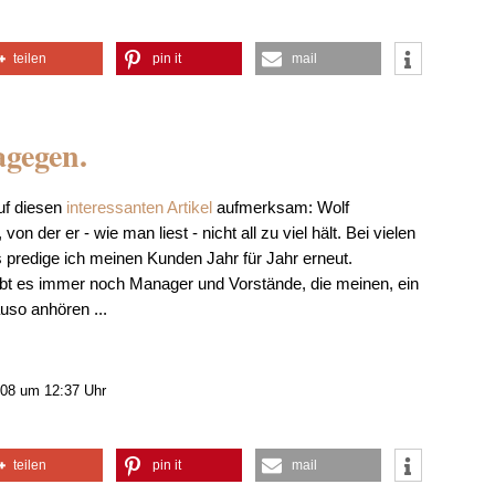
teilen
pin it
mail
agegen.
uf diesen
interessanten Artikel
aufmerksam: Wolf
n der er - wie man liest - nicht all zu viel hält. Bei vielen
 predige ich meinen Kunden Jahr für Jahr erneut.
gibt es immer noch Manager und Vorstände, die meinen, ein
uso anhören ...
08 um 12:37 Uhr
teilen
pin it
mail