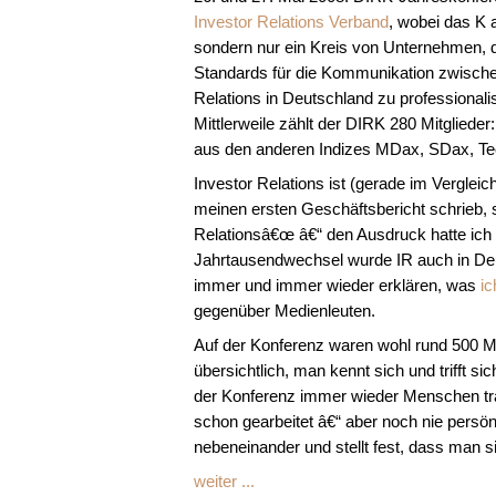
Investor Relations Verband
, wobei das K 
sondern nur ein Kreis von Unternehmen, di
Standards für die Kommunikation zwische
Relations in Deutschland zu professionali
Mittlerweile zählt der DIRK 280 Mitglied
aus den anderen Indizes MDax, SDax, Te
Investor Relations ist (gerade im Vergleic
meinen ersten Geschäftsbericht schrieb,
Relationsâ€œ â€“ den Ausdruck hatte ich
Jahrtausendwechsel wurde IR auch in De
immer und immer wieder erklären, was
i
gegenüber Medienleuten.
Auf der Konferenz waren wohl rund 500 M
übersichtlich, man kennt sich und trifft s
der Konferenz immer wieder Menschen traf, 
schon gearbeitet â€“ aber noch nie persön
nebeneinander und stellt fest, dass man s
weiter ...