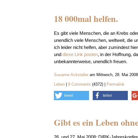
18 000mal helfen.
Es gibt viele Menschen, die an Krebs ode
unendlich viele Menschen, weltweit, die u
ich leider nicht helfen, aber zumindest hie
und
diese Link posten
, in der Hoffnung, 
unbekannterweise, unendlich freuen.
Susanne Ackstaller
am Mittwoch, 28. Mai 2008
Leben
|
8 Comments
(4372) |
Permalink
tweet
teilen
Gibt es ein Leben ohne
26. und 27. Mai 2008: DIRK-Jahreskonfer