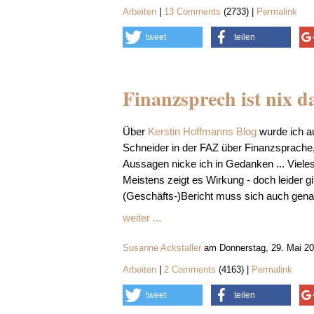
Arbeiten
|
13 Comments
(2733) |
Permalink
tweet
teilen
Finanzsprech ist nix d
Über
Kerstin Hoffmanns Blog
wurde ich a
Schneider in der FAZ über Finanzsprache, vo
Aussagen nicke ich in Gedanken ... Vieles
Meistens zeigt es Wirkung - doch leider 
(Geschäfts-)Bericht muss sich auch gena
weiter ...
Susanne Ackstaller
am Donnerstag, 29. Mai 20
Arbeiten
|
2 Comments
(4163) |
Permalink
tweet
teilen