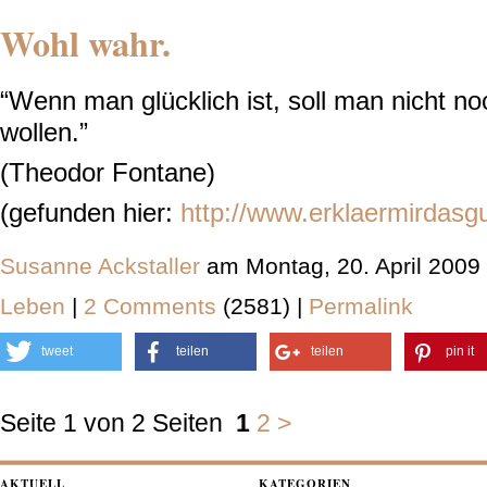
Wohl wahr.
“Wenn man glücklich ist, soll man nicht no
wollen.”
(Theodor Fontane)
(gefunden hier:
http://www.erklaermirdasg
Susanne Ackstaller
am Montag, 20. April 2009
Leben
|
2 Comments
(2581) |
Permalink
tweet
teilen
teilen
pin it
Seite 1 von 2 Seiten
1
2
>
AKTUELL
KATEGORIEN