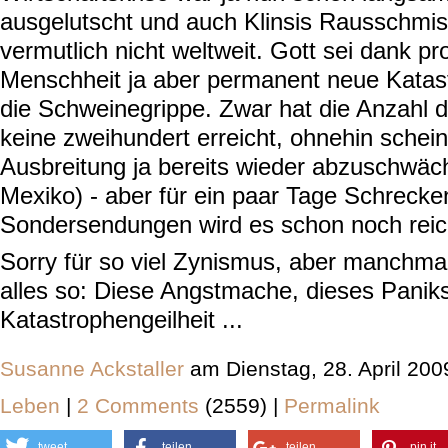
ausgelutscht und auch Klinsis Rausschmiss
vermutlich nicht weltweit. Gott sei dank pr
Menschheit ja aber permanent neue Katast
die Schweinegrippe. Zwar hat die Anzahl 
keine zweihundert erreicht, ohnehin schein
Ausbreitung ja bereits wieder abzuschwäc
Mexiko) - aber für ein paar Tage Schrecke
Sondersendungen wird es schon noch reic
Sorry für so viel Zynismus, aber manchma
alles so: Diese Angstmache, dieses Panik
Katastrophengeilheit ...
Susanne Ackstaller
am Dienstag, 28. April 20
Leben
|
2 Comments
(2559) |
Permalink
tweet
teilen
teilen
pin it