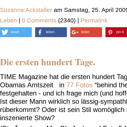
Susanne Ackstaller
am Samstag, 25. April 200
Leben
|
0 Comments
(2340) |
Permalink
tweet
teilen
teilen
pin it
Die ersten hundert Tage.
TIME Magazine hat die ersten hundert Ta
Obamas Amtszeit in
77 Fotos
“behind th
festgehalten - und ich frage mich (und hoffe
Ist dieser Mann wirklich so lässig-sympath
rüberkommt? Oder ist sein Stil womöglich 
inszenierte Show?