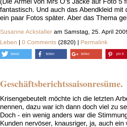
(Die Ärmel von Mrs O’s Jacke auf Foto 5 f
fantastisch. Und auch das Abendkleid mit 
ein paar Fotos später. Aber das Thema ge
Susanne Ackstaller
am Samstag, 25. April 200
Leben
|
0 Comments
(2820) |
Permalink
tweet
teilen
teilen
pin it
Geschäftsberichtssaisonresüme.
Krisengebeutelt möchte ich die letzten Arb
nennen, dazu war ich dann doch viel zu se
Doch - ein wenig anders war die Stimmung
Kunden nervöser, knausriger, ja, auch ein 