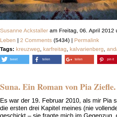
Susanne Ackstaller
am Freitag, 06. April 2012
Leben
|
2 Comments
(5434) |
Permalink
Tags:
kreuzweg
,
karfreitag
,
kalvarienberg
,
and
tweet
teilen
teilen
pin it
Suna. Ein Roman von Pia Ziefle.
Es war der 19. Februar 2010, als mir Pia sc
die ersten drei Kapitel meines (nie vollend
geschickt – sie fragte mich im Gegenzug, 