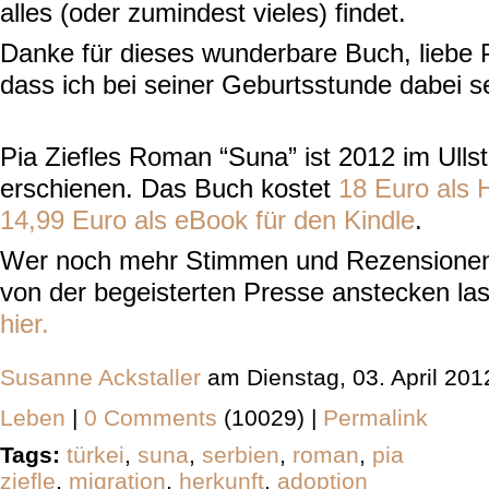
alles (oder zumindest vieles) findet.
Danke für dieses wunderbare Buch, liebe 
dass ich bei seiner Geburtsstunde dabei se
Pia Ziefles Roman “Suna” ist 2012 im Ullst
erschienen. Das Buch kostet
18 Euro als 
14,99 Euro als eBook für den Kindle
.
Wer noch mehr Stimmen und Rezensionen 
von der begeisterten Presse anstecken l
hier.
Susanne Ackstaller
am Dienstag, 03. April 20
Leben
|
0 Comments
(10029) |
Permalink
Tags:
türkei
,
suna
,
serbien
,
roman
,
pia
ziefle
,
migration
,
herkunft
,
adoption