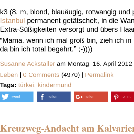
k3 (8, m, blond, blauäugig, rotwangig un
Istanbul
permanent getätschelt, in die Wan
Extra-Süßigkeiten versorgt und übers Haar
“Mama, wenn ich mal groß bin, zieh ich in 
da bin ich total begehrt.” ;-))))
Susanne Ackstaller
am Montag, 16. April 2012
Leben
|
0 Comments
(4970) |
Permalink
Tags:
türkei
,
kindermund
tweet
teilen
teilen
pin it
Kreuzweg-Andacht am Kalvarie