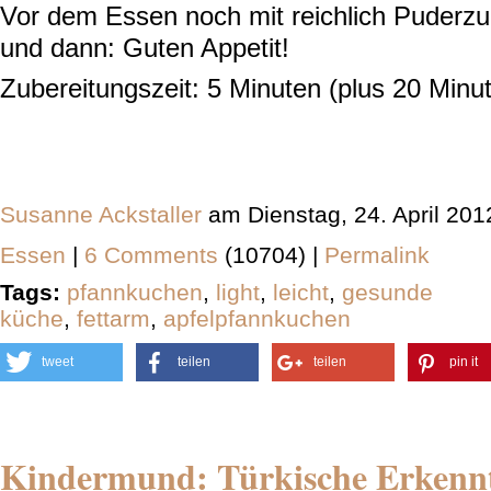
Vor dem Essen noch mit reichlich Puderzu
und dann: Guten Appetit!
Zubereitungszeit: 5 Minuten (plus 20 Minu
Susanne Ackstaller
am Dienstag, 24. April 20
Essen
|
6 Comments
(10704) |
Permalink
Tags:
pfannkuchen
,
light
,
leicht
,
gesunde
küche
,
fettarm
,
apfelpfannkuchen
tweet
teilen
teilen
pin it
Kindermund: Türkische Erkennt