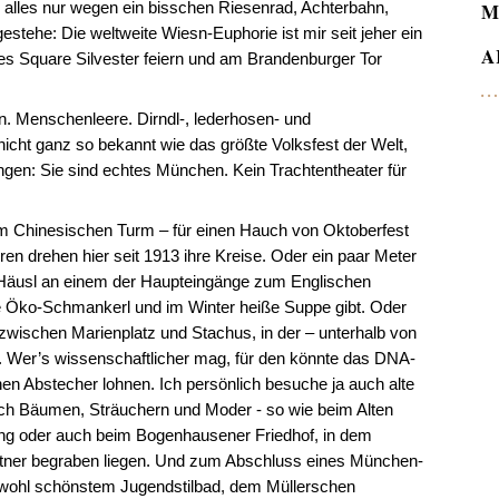
 alles nur wegen ein bisschen Riesenrad, Achterbahn,
M
stehe: Die weltweite Wiesn-Euphorie ist mir seit jeher ein
A
es Square Silvester feiern und am Brandenburger Tor
. Menschenleere. Dirndl-, lederhosen- und
t nicht ganz so bekannt wie das größte Volksfest der Welt,
ngen: Sie sind echtes München. Kein Trachtentheater für
m Chinesischen Turm – für einen Hauch von Oktoberfest
ren drehen hier seit 1913 ihre Kreise. Oder ein paar Meter
h-Häusl an einem der Haupteingänge zum Englischen
 Öko-Schmankerl und im Winter heiße Suppe gibt. Oder
 zwischen Marienplatz und Stachus, in der – unterhalb von
t. Wer’s wissenschaftlicher mag, für den könnte das DNA-
 Abstecher lohnen. Ich persönlich besuche ja auch alte
ach Bäumen, Sträuchern und Moder - so wie beim Alten
ing oder auch beim Bogenhausener Friedhof, in dem
ästner begraben liegen. Und zum Abschluss eines München-
wohl schönstem Jugendstilbad, dem Müllerschen