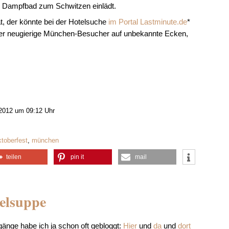
es Dampfbad zum Schwitzen einlädt.
 der könnte bei der Hotelsuche
im Portal Lastminute.de
*
 der neugierige München-Besucher auf unbekannte Ecken,
2012 um 09:12 Uhr
ktoberfest
,
münchen
teilen
pin it
mail
belsuppe
gänge habe ich ja schon oft gebloggt:
Hier
und
da
und
dort