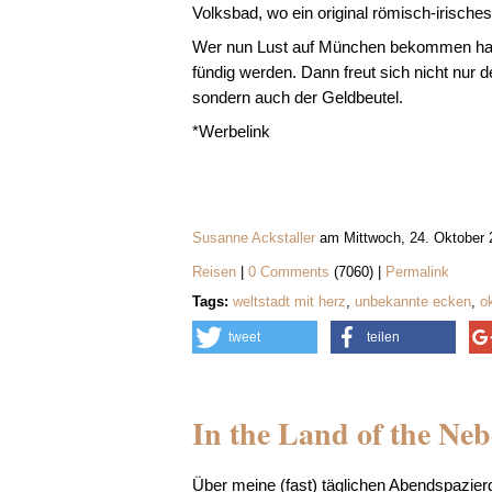
Volksbad, wo ein original römisch-irisch
Wer nun Lust auf München bekommen hat,
fündig werden. Dann freut sich nicht nur
sondern auch der Geldbeutel.
*Werbelink
Susanne Ackstaller
am Mittwoch, 24. Oktober 
Reisen
|
0 Comments
(7060) |
Permalink
Tags:
weltstadt mit herz
,
unbekannte ecken
,
o
tweet
teilen
In the Land of the Ne
Über meine (fast) täglichen Abendspazier