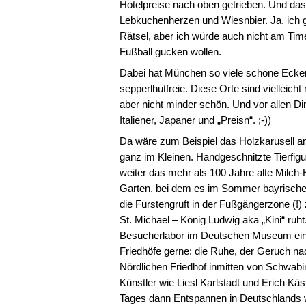
Hotelpreise nach oben getrieben. Und das
Lebkuchenherzen und Wiesnbier. Ja, ich ge
Rätsel, aber ich würde auch nicht am Tim
Fußball gucken wollen.
Dabei hat München so viele schöne Ecken
sepperlhutfreie. Diese Orte sind vielleich
aber nicht minder schön. Und vor allen Di
Italiener, Japaner und „Preisn“. ;-))
Da wäre zum Beispiel das Holzkarusell a
ganz im Kleinen. Handgeschnitzte Tierfigu
weiter das mehr als 100 Jahre alte Milc
Garten, bei dem es im Sommer bayrische
die Fürstengruft in der Fußgängerzone (!)
St. Michael – König Ludwig aka „Kini“ ruh
Besucherlabor im Deutschen Museum einen
Friedhöfe gerne: die Ruhe, der Geruch n
Nördlichen Friedhof inmitten von Schwab
Künstler wie Liesl Karlstadt und Erich K
Tages dann Entspannen in Deutschlands 